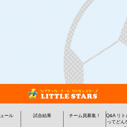
ュール
試合結果
チーム員募集！
Q&A リ
ってどん