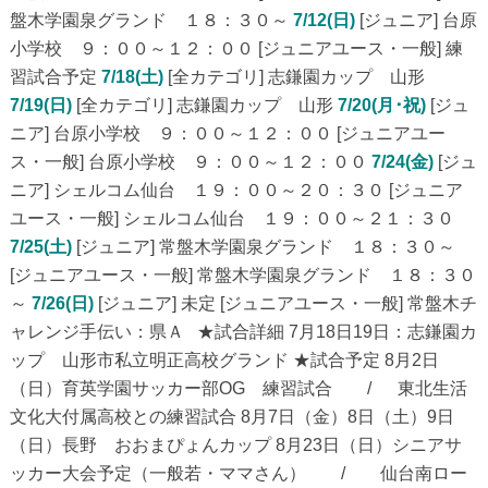
盤木学園泉グランド １８：３０～
7/12(日)
[ジュニア] 台原
小学校 ９：００～１２：００ [ジュニアユース・一般] 練
習試合予定
7/18(土)
[全カテゴリ] 志鎌園カップ 山形
7/19(日)
[全カテゴリ] 志鎌園カップ 山形
7/20(月･祝)
[ジュ
ニア] 台原小学校 ９：００～１２：００ [ジュニアユー
ス・一般] 台原小学校 ９：００～１２：００
7/24(金)
[ジュ
ニア] シェルコム仙台 １９：００～２０：３０ [ジュニア
ユース・一般] シェルコム仙台 １９：００～２１：３０
7/25(土)
[ジュニア] 常盤木学園泉グランド １８：３０～
[ジュニアユース・一般] 常盤木学園泉グランド １８：３０
～
7/26(日)
[ジュニア] 未定 [ジュニアユース・一般] 常盤木チ
ャレンジ手伝い：県Ａ ★試合詳細 7月18日19日：志鎌園カ
ップ 山形市私立明正高校グランド ★試合予定 8月2日
（日）育英学園サッカー部OG 練習試合 / 東北生活
文化大付属高校との練習試合 8月7日（金）8日（土）9日
（日）長野 おおまぴょんカップ 8月23日（日）シニアサ
ッカー大会予定（一般若・ママさん） / 仙台南ロー