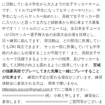
に活動している小学生から大人までの女子サッカーチーム
です。 リトルでは中学生になってもサッカーやりたい、中
学生になったらサッカー始めたい、高校で女子サッカー部
に入りたいと思ってる方など経験者から初心者まで大募集
中です！！ リトルのジュニアユースは、全日本女子ユース
（U-15)サッカー選手権大会の全国大会出場を目標とし、
日々練習に励んでます。 部活動は、どの部活に所属してい
てもOK! 両立できます。 サッカー部に所属していても中学
校の大会にも出場することが可能です！ また、高校女子サ
ッカーで活躍できるようサッカーの指導、及びサッカーを
通して人間性の向上も図れるように指導しています。
宮城
の強豪高校でプレーしてきた先輩と一緒にプレーすること
が出来ます。
練習の予定が変わる場合がございます。練習
体験会に参加される方は、 簡単で構いません
littlestars.soccer@gmail.com
までにご連絡ください。
==================== 例） 小林と申します。 練習会に
参加します。 ==================== ご質問等がございま