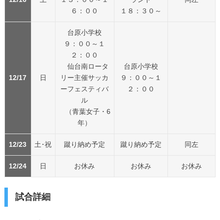
６：００
１８：３０～
台原小学校
９：００～１
２：００
仙台南ロータ
台原小学校
12/17
日
リー主催サッカ
９：００～１
ーフェスティバ
２：００
ル
（青葉女子・6
年）
12/23
土･祝
蹴り納め予定
蹴り納め予定
同左
12/24
日
お休み
お休み
お休み
試合詳細