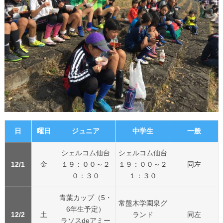
日
曜日
ジュニア
中学生
一般
シェルコム仙台
シェルコム仙台
12/1
金
１９：００～２
１９：００～２
同左
０：３０
１：３０
青葉カップ（5・
常盤木学園泉グ
6年生予定）
12/2
土
ランド
同左
ラソスdeアミー