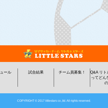
ュール
試合結果
チーム員募集！
Q&A リ
ってどん
COPYRIGHT © 2017 littlestars co.,ltd. All rights reserved.