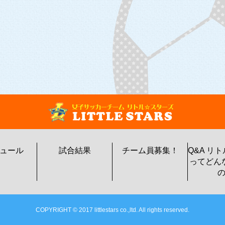
ュール
試合結果
チーム員募集！
Q&A リ
ってどん
COPYRIGHT © 2017 littlestars co.,ltd. All rights reserved.