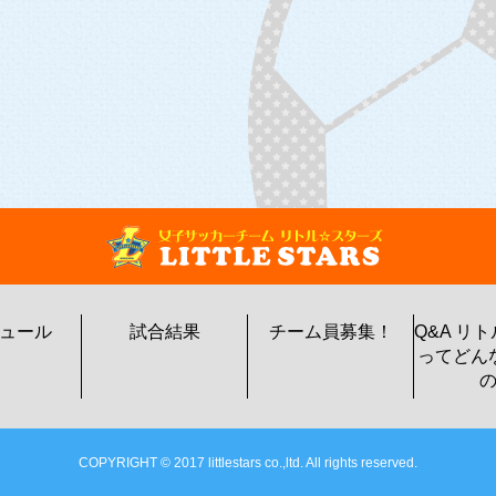
ュール
試合結果
チーム員募集！
Q&A リ
ってどん
COPYRIGHT © 2017 littlestars co.,ltd. All rights reserved.