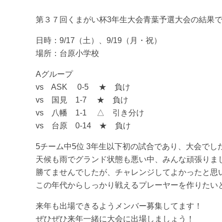
第３７回くまがい杯3年生大会青葉予選大会の結果
日時：9/17（土）、9/19（月・祝）
場所：台原小学校
Aグループ
vs ASK 0-5 ★ 負け
vs 国見 1-7 ★ 負け
vs 八幡 1-1 △ 引き分け
vs 台原 0-14 ★ 負け
5チーム中5位 3年生以下初の試合であり、大会でし
天候も雨でグランド状態も悪い中、みんな頑張りま
勝てませんでしたが、チャレンジしてよかったと思
この年代からしっかり戦えるプレーヤーを作りたい
来年も出場できるようメンバー募集してます！
ぜひぜひ来年一緒に大会に出場しましょう！