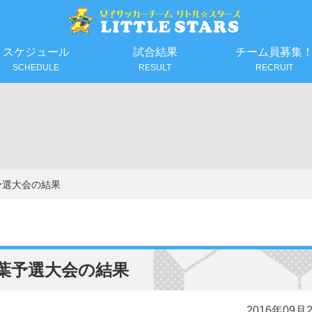
スケジュール
試合結果
チーム員募集
SCHEDULE
RESULT
RECRUIT
予選大会の結果
葉予選大会の結果
2016年09月