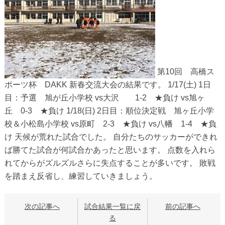
第10回 高橋ス
ポーツ杯 DAKK 新春交流大会の結果です。 1/17(土) 1日
目：予選 旭が丘小学校 vs大沢 1-2 ★負け vs旭ヶ
丘 0-3 ★負け 1/18(日) 2日目：順位決定戦 旭ヶ丘小学
校＆小松島小学校 vs原町 2-3 ★負け vs八幡 1-4 ★負
け 天候が荒れた試合でした。 自分たちのサッカーができれ
ば勝てた試合が何試合かあったと思います。 点数を入れら
れてからがズルズルさらに失点することが多いです。 敗戦
を踏まえ反省し、練習していきましょう。
次の記事へ
試合結果一覧に戻
前の記事へ
る