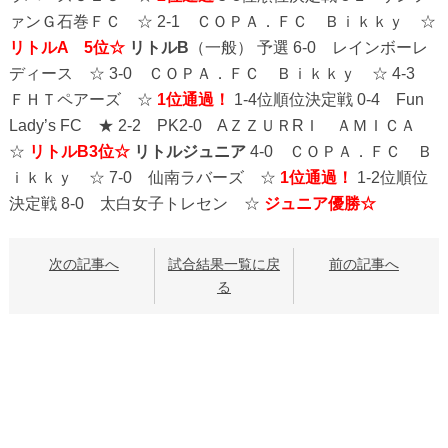
ァンＧ石巻ＦＣ ☆ 2-1 ＣＯＰＡ．ＦＣ Ｂｉｋｋｙ ☆
リトルA 5位☆
リトルB
（一般） 予選 6-0 レインボーレ
ディース ☆ 3-0 ＣＯＰＡ．ＦＣ Ｂｉｋｋｙ ☆ 4-3
ＦＨＴペアーズ ☆
1位通過！
1-4位順位決定戦 0-4 Fun
Lady’s FC ★ 2-2 PK2-0 AＺＺＵＲRＩ ＡＭＩＣＡ
☆
リトルB3位☆
リトルジュニア
4-0 ＣＯＰＡ．ＦＣ Ｂ
ｉｋｋｙ ☆ 7-0 仙南ラバーズ ☆
1位通過！
1-2位順位
決定戦 8-0 太白女子トレセン ☆
ジュニア優勝☆
次の記事へ
試合結果一覧に戻
前の記事へ
る